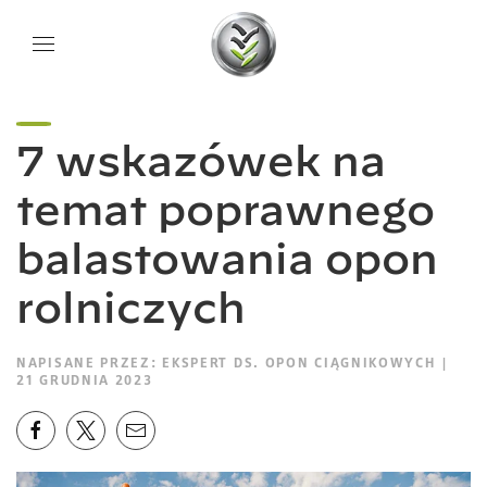
7 wskazówek na
temat poprawnego
balastowania opon
rolniczych
NAPISANE PRZEZ:
EKSPERT DS. OPON CIĄGNIKOWYCH
|
21 GRUDNIA 2023