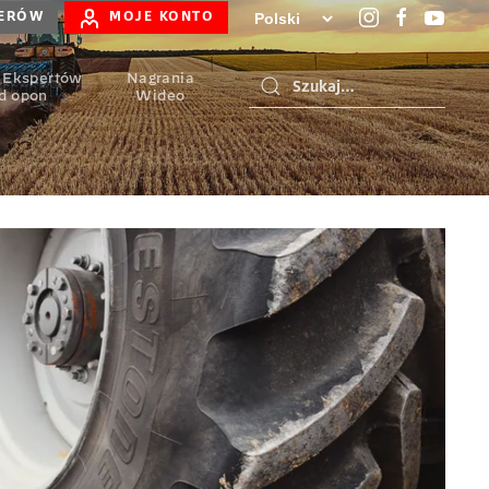
LERÓW
MOJE KONTO
 Ekspertów
Nagrania
d opon
Wideo