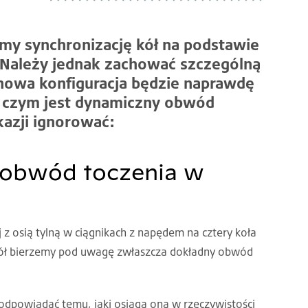
my synchronizację kół na podstawie
Należy jednak zachować szczególną
nowa konfiguracja będzie naprawdę
 czym jest dynamiczny obwód
kazji ignorować:
 obwód toczenia w
j z osią tylną w ciągnikach z napędem na cztery koła
i kół bierzemy pod uwagę zwłaszcza dokładny obwód
odpowiadać temu, jaki osiąga ona w rzeczywistości