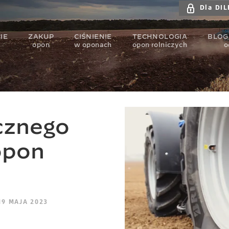
Dla DI
IE
ZAKUP
CIŚNIENIE
TECHNOLOGIA
BLOG
n
opon
w oponach
opon rolniczych
o
cznego
opon
19 MAJA 2023