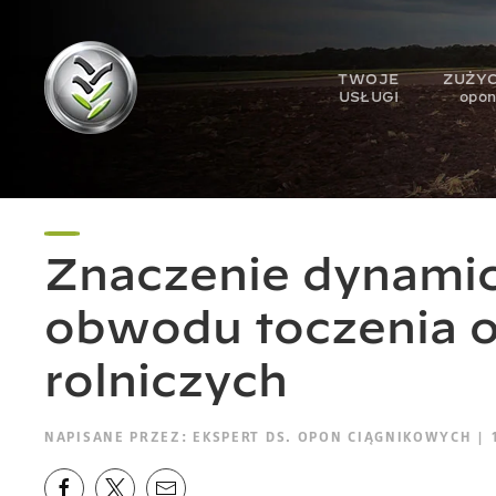
TWOJE
ZUŻYC
USŁUGI
opo
Znaczenie dynami
obwodu toczenia 
rolniczych
NAPISANE PRZEZ:
EKSPERT DS. OPON CIĄGNIKOWYCH
| 